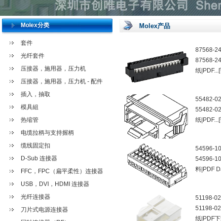
Molex分类
Molex产品
套件
87568-2
光纤套件
87568-2
压接器，施用器，压力机
纸|PDF...
压接器，施用器，压力机 - 配件
插入，抽取
55482-0
模具組
55482-0
热缩管
纸|PDF...
电缆拉柄与支持握柄
缆线固定扣
54596-1
D-Sub 连接器
54596-
料|PDF D
FFC，FPC（扁平柔性）连接器
USB，DVI，HDMI 连接器
光纤连接器
51198-0
51198-0
刀片式电源连接器
纸|PDF下载